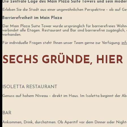
Die zentrale Lage des Main Plaza Suite Towers und sein mode
Erleben Sie die Stadt aus einer ungewöhnlichen Perspektive – ob auf Ge
Barrierefreiheit im Main Plaza
Der Main Plaza Suite Tower wurde ursprünglich für barrierefreies Wohne
verbindet alle Etagen. Restaurant und Bar sind barrierefrei zugänglich
vorhanden.
Für individuelle Fragen steht Ihnen unser Team gerne zur Verfügung:
in
SECHS GRÜNDE, HIER
ISOLETTA RESTAURANT
Genuss auf hohem Niveau – direkt im Haus. Im Isoletta beginnt der Abe
BAR
Ankommen, Drink, durchatmen. Ob Aperitif vor dem Dinner oder Nightcap