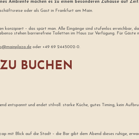
rnes Ambiente machen es zu einem besonderen Zuhause auf Zeit
schäftsreise oder als Gast in Frankfurt am Main.
n konzipiert – das spürt man. Alle Eingänge sind stufenlos erreichbar, 
, ebenso stehen barrierefreie Toiletten im Haus zur Verfügung. Für Gäste
fo@mainplaza.de
oder +49 69 2445002-0.
 ZU BUCHEN
nd entspannt und endet stilvoll: starke Küche, gutes Timing, kein Aufbru
 mit Blick auf die Stadt – die Bar gibt dem Abend dieses ruhige, erwach