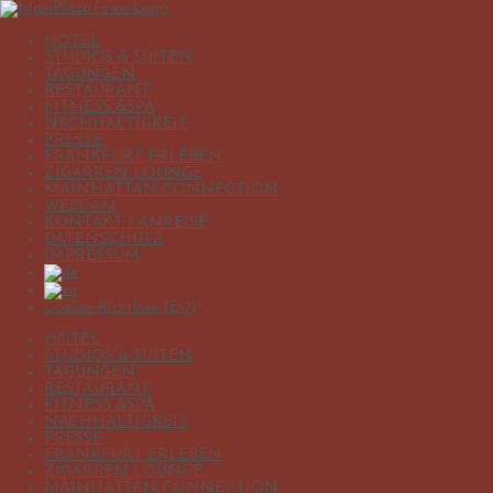
HOTEL
IHR HOTEL AM MAINU
STUDIOS & SUITEN
TAGUNGEN
RESTAURANT
TOWER
FITNESS &SPA
NACHHALTIGKEIT
PRESSE
FRANKFURT ERLEBEN
ERLEBEN SIE FRANKFURT VON SEINER BE
ZIGARREN LOUNGE
MAINHATTAN CONNECTION
STADT – IN UNSEREN GROSSZÜGIGEN ZIM
WEBCAM
KONTAKT / ANREISE
Unser Hotel in Bestlage am Mainufer verbindet urbanen Komfort mit dem
DATENSCHUTZ
gehobene italienische Küche und feinste US-Steaks. Die Isoletta Mainhat
IMPRESSUM
Rückzugsort. Für Entspannung nach einem langen Tag steht ein großzüg
macht.
Cookie-Richtlinie (EU)
UNSER TIPP: FÜR DEN BESTEN BLICK AUF
HOTEL
STUDIOS & SUITEN
0
TAGUNGEN
TIEFGARAGENPLÄTZE
RESTAURANT
0
FITNESS &SPA
SUITEN
NACHHALTIGKEIT
0
PRESSE
HÖHE PLAZA
FRANKFURT ERLEBEN
0
ZIGARREN LOUNGE
Stockwerke
MAINHATTAN CONNECTION