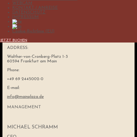
fragen.
WEBCAM
KONTAKT / ANREISE
DATENSCHUTZ
IMPRESSUM
MAIN PLAZA SUITE TOWER
Motivation kann dich weit bringen – aber noch weiter kommst du,
Cookie-Richtlinie (EU)
wenn du zuerst deine Vision findest. Deine Vision wird dich
motivieren und dir den Weg weisen.
JETZT BUCHEN
ADDRESS:
Walther-von-Cronberg-Platz 1-3
60594 Frankfurt am Main
Phone:
+49 69 2445002-0
E-mail:
info@mainplaza.de
MANAGEMENT
MICHAEL SCHRAMM
CEO