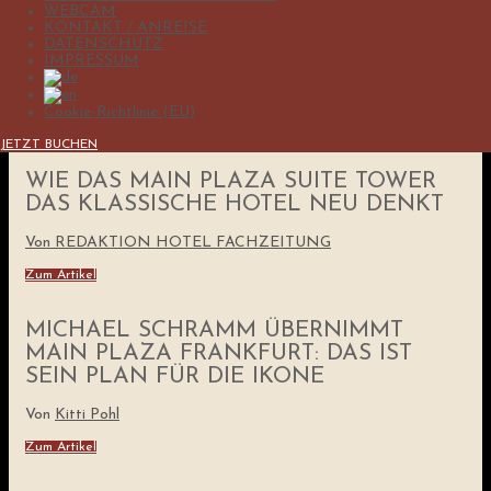
WEBCAM
KONTAKT / ANREISE
DATENSCHUTZ
ADIEU ÖDE? ZWEI NEUE LOKALE FÜR
IMPRESSUM
DEN MAIN PLAZA SUITE TOWER
Von Ludwig Fienhold
Cookie-Richtlinie (EU)
Zum Artikel
JETZT BUCHEN
WIE DAS MAIN PLAZA SUITE TOWER
DAS KLASSISCHE HOTEL NEU DENKT
Von REDAKTION HOTEL FACHZEITUNG
Zum Artikel
MICHAEL SCHRAMM ÜBERNIMMT
MAIN PLAZA FRANKFURT: DAS IST
SEIN PLAN FÜR DIE IKONE
Von
Kitti Pohl
Zum Artikel