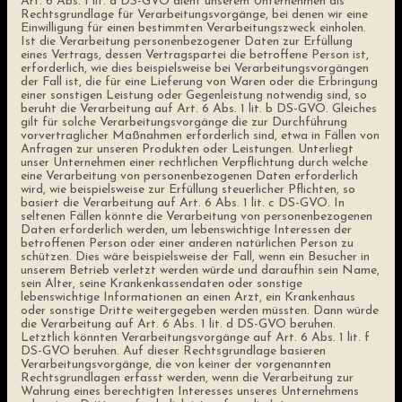
Art. 6 Abs. 1 lit. a DS-GVO dient unserem Unternehmen als
Rechtsgrundlage für Verarbeitungsvorgänge, bei denen wir eine
Einwilligung für einen bestimmten Verarbeitungszweck einholen.
Ist die Verarbeitung personenbezogener Daten zur Erfüllung
eines Vertrags, dessen Vertragspartei die betroffene Person ist,
erforderlich, wie dies beispielsweise bei Verarbeitungsvorgängen
der Fall ist, die für eine Lieferung von Waren oder die Erbringung
einer sonstigen Leistung oder Gegenleistung notwendig sind, so
beruht die Verarbeitung auf Art. 6 Abs. 1 lit. b DS-GVO. Gleiches
gilt für solche Verarbeitungsvorgänge die zur Durchführung
vorvertraglicher Maßnahmen erforderlich sind, etwa in Fällen von
Anfragen zur unseren Produkten oder Leistungen. Unterliegt
unser Unternehmen einer rechtlichen Verpflichtung durch welche
eine Verarbeitung von personenbezogenen Daten erforderlich
wird, wie beispielsweise zur Erfüllung steuerlicher Pflichten, so
basiert die Verarbeitung auf Art. 6 Abs. 1 lit. c DS-GVO. In
seltenen Fällen könnte die Verarbeitung von personenbezogenen
Daten erforderlich werden, um lebenswichtige Interessen der
betroffenen Person oder einer anderen natürlichen Person zu
schützen. Dies wäre beispielsweise der Fall, wenn ein Besucher in
unserem Betrieb verletzt werden würde und daraufhin sein Name,
sein Alter, seine Krankenkassendaten oder sonstige
lebenswichtige Informationen an einen Arzt, ein Krankenhaus
oder sonstige Dritte weitergegeben werden müssten. Dann würde
die Verarbeitung auf Art. 6 Abs. 1 lit. d DS-GVO beruhen.
Letztlich könnten Verarbeitungsvorgänge auf Art. 6 Abs. 1 lit. f
DS-GVO beruhen. Auf dieser Rechtsgrundlage basieren
Verarbeitungsvorgänge, die von keiner der vorgenannten
Rechtsgrundlagen erfasst werden, wenn die Verarbeitung zur
Wahrung eines berechtigten Interesses unseres Unternehmens