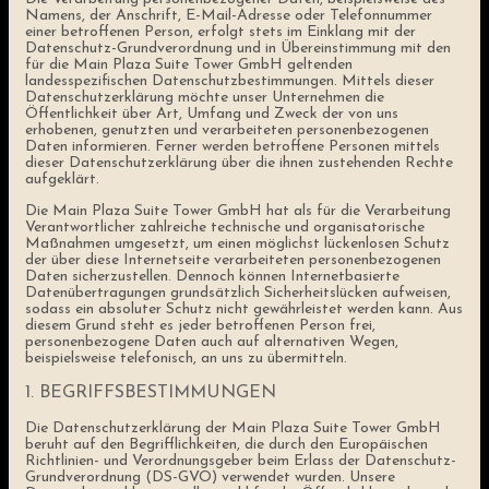
Namens, der Anschrift, E-Mail-Adresse oder Telefonnummer
einer betroffenen Person, erfolgt stets im Einklang mit der
Datenschutz-Grundverordnung und in Übereinstimmung mit den
für die Main Plaza Suite Tower GmbH geltenden
landesspezifischen Datenschutzbestimmungen. Mittels dieser
Datenschutzerklärung möchte unser Unternehmen die
Öffentlichkeit über Art, Umfang und Zweck der von uns
erhobenen, genutzten und verarbeiteten personenbezogenen
Daten informieren. Ferner werden betroffene Personen mittels
dieser Datenschutzerklärung über die ihnen zustehenden Rechte
aufgeklärt.
Die Main Plaza Suite Tower GmbH hat als für die Verarbeitung
Verantwortlicher zahlreiche technische und organisatorische
Maßnahmen umgesetzt, um einen möglichst lückenlosen Schutz
der über diese Internetseite verarbeiteten personenbezogenen
Daten sicherzustellen. Dennoch können Internetbasierte
Datenübertragungen grundsätzlich Sicherheitslücken aufweisen,
sodass ein absoluter Schutz nicht gewährleistet werden kann. Aus
diesem Grund steht es jeder betroffenen Person frei,
personenbezogene Daten auch auf alternativen Wegen,
beispielsweise telefonisch, an uns zu übermitteln.
1. BEGRIFFSBESTIMMUNGEN
Die Datenschutzerklärung der Main Plaza Suite Tower GmbH
beruht auf den Begrifflichkeiten, die durch den Europäischen
Richtlinien- und Verordnungsgeber beim Erlass der Datenschutz-
Grundverordnung (DS-GVO) verwendet wurden. Unsere